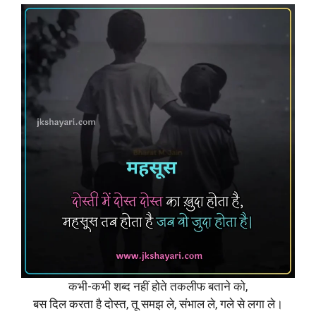
कभी-कभी शब्द नहीं होते तकलीफ बताने को,
बस दिल करता है दोस्त, तू समझ ले, संभाल ले, गले से लगा ले।