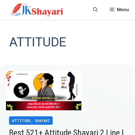
Skip
Menu
to
content
ATTITUDE
ATTITUDE
,
SHAYARI
Best 521+ Attitude Shayari 2 Line |