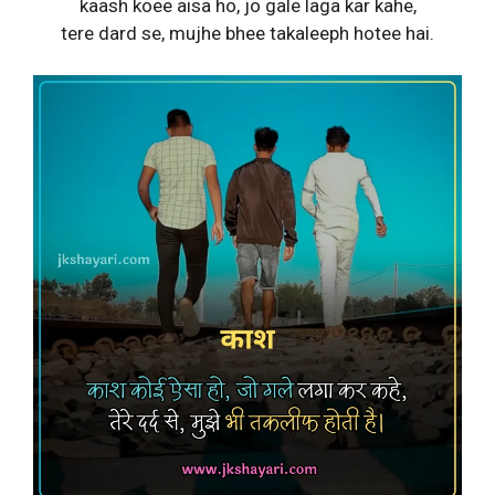
kaash koee aisa ho, jo gale laga kar kahe,
tere dard se, mujhe bhee takaleeph hotee hai.